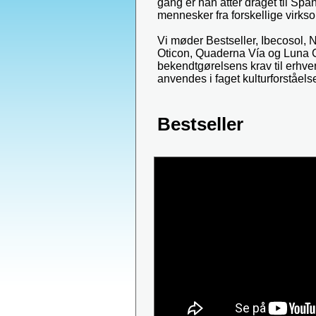
gang er han atter draget til Span
mennesker fra forskellige virks
Vi møder Bestseller, Ibecosol, 
Oticon, Quaderna Vía og Luna 
bekendtgørelsens krav til erhve
anvendes i faget kulturforståelse
Bestseller