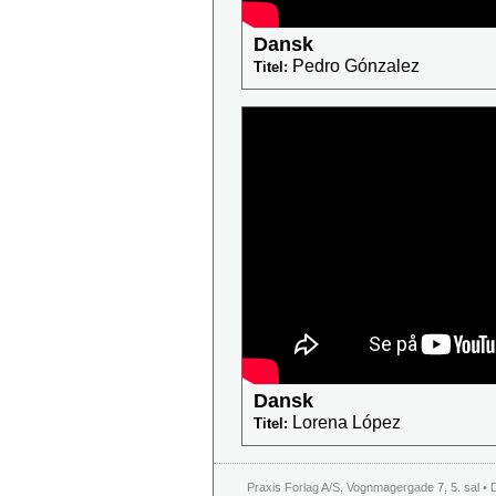
Dansk
Pedro Gónzalez
Titel:
Dansk
Lorena López
Titel:
Praxis Forlag A/S, Vognmagergade 7, 5. sal • 