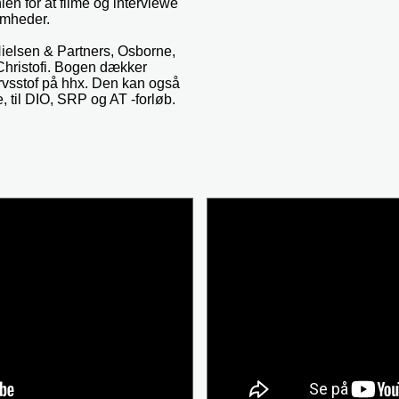
ien for at filme og interviewe
omheder.
Nielsen & Partners, Osborne,
Christofi. Bogen dækker
rvsstof på hhx. Den kan også
, til DIO, SRP og AT -forløb.