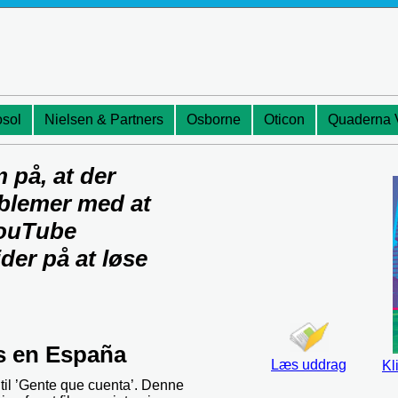
osol
Nielsen & Partners
Osborne
Oticon
Quaderna 
på, at der
oblemer med at
YouTube
jder på at løse
s en España
Læs uddrag
Kl
n til ’Gente que cuenta’. Denne