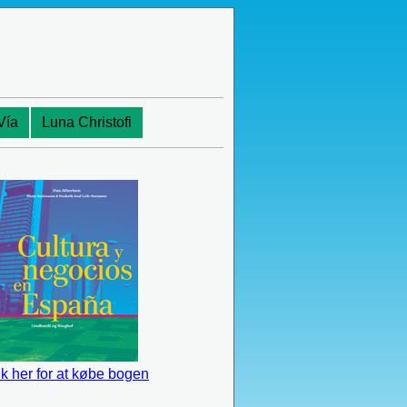
Vía
Luna Christofi
ik her for at købe bogen