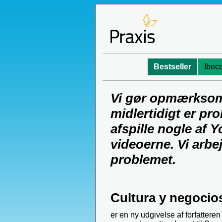
Bestseller
Ibec
Vi gør opmærksom 
midlertidigt er pr
afspille nogle af 
videoerne. Vi arbe
problemet.
Cultura y negocio
er en ny udgivelse af forfattere