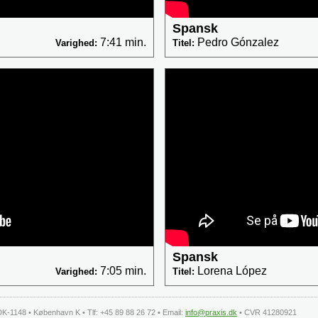
Spansk
7:41 min.
Pedro Gónzalez
Varighed:
Titel:
Spansk
7:05 min.
Lorena López
Varighed:
Titel:
DK-1148 • København K • Tlf: +45 89 88 26 72 • Email:
info@praxis.dk
• CVR 41280921